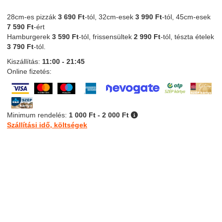
28cm-es pizzák
3
6
90 Ft
-tól, 32cm-esek
3
9
90 Ft
-tól, 45cm-esek
7 590 Ft
-ért
Hamburgerek
3 590
Ft
-tól, frissensültek
2
990 Ft
-tól, tészta ételek
3 790
Ft
-tól.
Kiszállítás:
11:00 - 21:45
Online fizetés:
Minimum rendelés:
1 000 Ft - 2 000 Ft
Szállítási idő, költségek